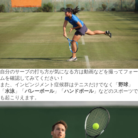
自分のサーブの打ち方が気になる方は動画などを撮ってフォー
ムを確認してみてください！
また、インピンジメント症候群はテニスだけでなく「
野球
」
「
水泳
」「
バレーボール
」「
ハンドボール
」などのスポーツで
も起こりえます。