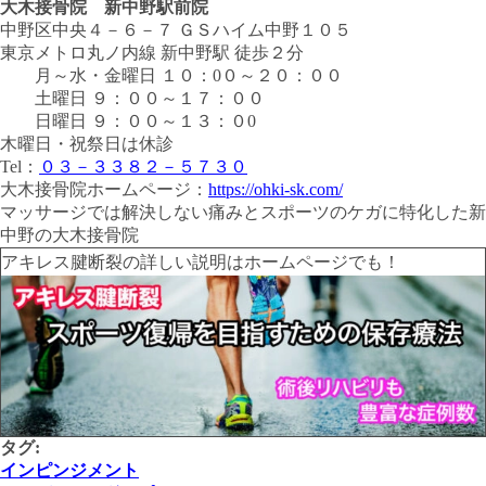
大木接骨院 新中野駅前院
中野区中央４－６－７ ＧＳハイム中野１０５
東京メトロ丸ノ内線 新中野駅 徒歩２分
月～水・金曜日
１０：0０
～
２０：００
土曜日
９：００
～
１７：００
日曜日
９：００
～
１３：０0
木曜日・祝祭日は休診
Tel：
０３－３３８２－５７３０
大木接骨院ホームページ：
https://ohki-sk.com/
マッサージでは解決しない痛みとスポーツのケガに特化した新
中野の大木接骨院
アキレス腱断裂の詳しい説明はホームページでも！
タグ:
インピンジメント