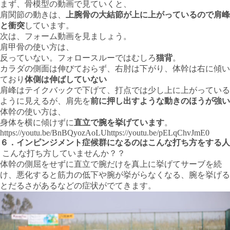
まず、骨模型の動画で見ていくと、
肩関節の動きは、
上腕骨の大結節が上に上がっているので肩峰
と衝突
しています。
次は、フォーム動画を見ましょう。
肩甲骨の使い方は、
反っていない。フォロースルーではむしろ
猫背
。
カラダの側面は伸びておらず、右肘は下がり、体幹は右に傾い
ており
体側は伸ばしていない
肩峰はテイクバックで下げて、打点では少し上に上がっている
ように見えるが、肩先を
前に押し出すような動きのほうが強い
体幹の使い方は、
身体を横に傾けずに
直立で腕を挙げています
。
https://youtu.be/BnBQyozAoLUhttps://youtu.be/pELqChvJmE0
６．インピンジメント症候群になるのはこんな打ち方をする人
こんな打ち方していませんか？？
体幹の側屈をせずに直立で腕だけを真上に挙げてサーブを続
け、悪化すると筋力の低下や腕が挙がらなくなる、腕を挙げる
とだるさがあるなどの症状がでてきます。