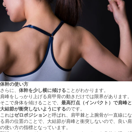
体幹の使い方
さらに、
体幹を少し横に傾ける
ことがわかります。
肩峰をしっかり上げる肩甲骨の動きだけでは限界があります。
そこで身体を傾けることで、
最高打点（インパクト）で肩峰と
大結節が衝突しないようにする
のです。
これは
ゼロポジション
と呼ばれ、肩甲棘と上腕骨が一直線にな
る肩の位置のことで、大結節が肩峰と衝突しないので、良い肩
の使い方の指標となっています。