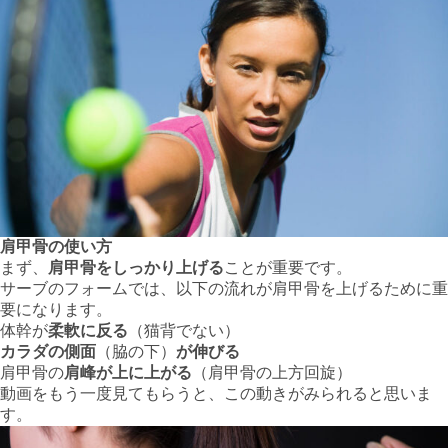
肩甲骨の使い方
まず、
肩甲骨をしっかり上げる
ことが重要です。
サーブのフォームでは、以下の流れが肩甲骨を上げるために重
要になります。
体幹が
柔軟に反る
（猫背でない）
カラダの側面
（脇の下）
が伸びる
肩甲骨の
肩峰が上に上がる
（肩甲骨の上方回旋）
動画をもう一度見てもらうと、この動きがみられると思いま
す。