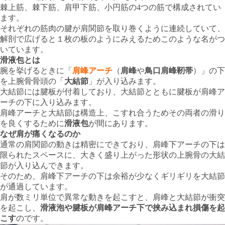
棘上筋、棘下筋、肩甲下筋、小円筋の4つの筋で構成されてい
ます。
それぞれの筋肉の腱が肩関節を取り巻くように連続していて、
解剖で広げると１枚の板のようにみえるためこのような名がつ
いています。
滑液包とは
腕を挙げるときに「
肩峰アーチ
（
肩峰
や
鳥口肩峰靭帯
）」の下
を上腕骨骨頭の「
大結節
」が入り込みます。
大結節には腱板が付着しており、大結節とともに腱板が肩峰ア
ーチの下に入り込みます。
肩峰アーチと大結節は構造上、こすれ合うためその両者の滑り
を良くするために
滑液包
が間にあります。
なぜ肩が痛くなるのか
通常の肩関節の動きは精密にできており、肩峰下アーチの下は
限られたスペースに、大きく盛り上がった形状の上腕骨の大結
節が入り込んできます。
そのため、肩峰下アーチの下は余裕が少なくギリギリを大結節
が通過しています。
肩が数ミリ単位で異常な動きを起こすと、肩峰と大結節が衝突
を起こし、
滑液泡や腱板が肩峰アーチ下で挟み込まれ損傷を起
こす
のです。