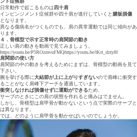
ント症候群
日常動作で起こるものは
四十肩
インピンジメント症候群や四十肩が進行していくと
腱板損傷
となります。
異なる傷病名がつくものでも、肩の異常運動では同じ傾向があ
ります。
４．骨模型で示す正常時の肩関節の動き
正しい肩の動きを動画で見てみましょう。
https://youtu.be/P5ROzmvuFMQhttps://youtu.be/lKrt_dzty8I
肩関節の使い方
肩関節の中の動きを考えるためにまずは、骨模型の動画を見て
下さい。
腕を挙げる際に
大結節が上に上がりすぎない
ので肩峰に衝突す
ることがなく肩峰下アーチを通過しています。
衝突しなければ損傷せずに運動ができる
ため、
サーブのときにこの肩の状態を作れると痛みはでません。
しかし、骨模型は肩甲骨が動かないという点で実際のサーブと
は異なります。
では、どのように肩甲骨を動かせばいいのでしょうか。