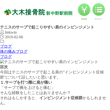
料金
対応症状一覧
ブログ
ブログ
テニスのサーブで起こりやすい肩のインピンジメント
linkwin
2019-02-06
お客様の声
ブログ
体の痛みブログ
アクセス
ブログ
目次
今回はテニスのサーブで起こる肩の”インピンジメント症候
群”について話したいと思います。
１.サーブを打つ際に肩が痛い
「サーブで腕を上げると痛む」
そんな経験をしたことはありませんか？
それはもしかすると、
インピンジメント症候群
かもしれませ
ん。