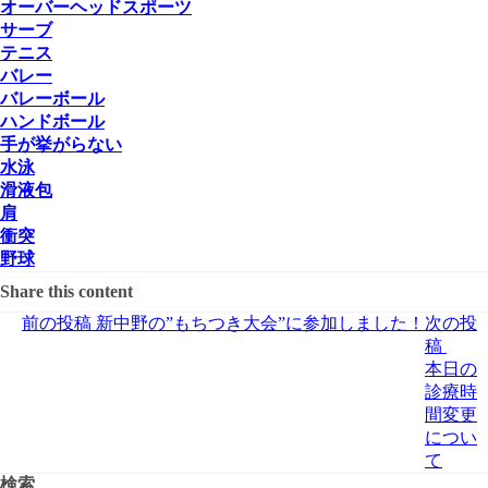
オーバーヘッドスポーツ
サーブ
テニス
バレー
バレーボール
ハンドボール
手が挙がらない
水泳
滑液包
肩
衝突
野球
Share this content
前の投稿
新中野の”もちつき大会”に参加しました！
次の投
稿
本日の
診療時
間変更
につい
て
検索