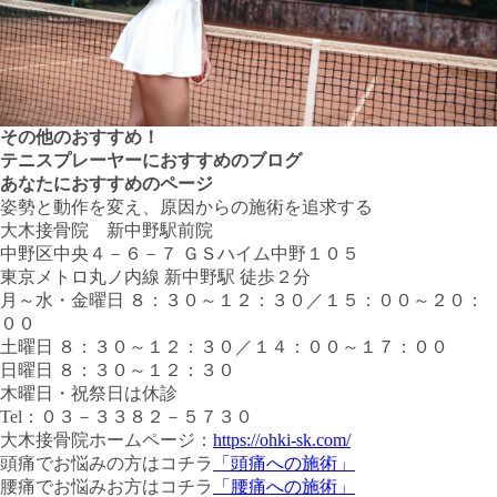
その他のおすすめ！
テニスプレーヤーにおすすめのブログ
あなたにおすすめのページ
姿勢と動作を変え、原因からの施術を追求する
大木接骨院 新中野駅前院
中野区中央４－６－７ ＧＳハイム中野１０５
東京メトロ丸ノ内線 新中野駅 徒歩２分
月～水・金曜日 ８：３０～１２：３０／１５：００～２０：
００
土曜日 ８：３０～１２：３０／１４：００～１７：００
日曜日 ８：３０～１２：３０
木曜日・祝祭日は休診
Tel：０３－３３８２－５７３０
大木接骨院ホームページ：
https://ohki-sk.com/
頭痛でお悩みの方はコチラ
「頭痛への施術」
腰痛でお悩みお方はコチラ
「腰痛への施術」