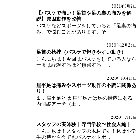
2021年3月2日
ブログ
体の痛みブログ
【バスケで痛い！足首や足の裏の痛みを解
説】原因動作を改善
バスケなどスポーツをしていると「足裏の痛
み」で悩むことがあります。そ...
2020年12月26日
ブログ
体の痛みブログ
足首の捻挫（バスケで起きやすい動き）
こんにちは！今回はバスケをしている人なら
一度は経験するほど頻発する、...
2020年10月19日
ブログ
体の痛みブログ
扁平足は痛みやスポーツ動作の不調に関係あ
り！
１．扁平足とは 扁平足とは足の構造にある
内側縦アーチ（土...
2020年7月7日
ブログ
体の痛みブログ
スタッフの実体験｜専門学校〜社会人編｜
こんにちは！スタッフの木村です！私は小学
生の時から今でもバスケットボ...