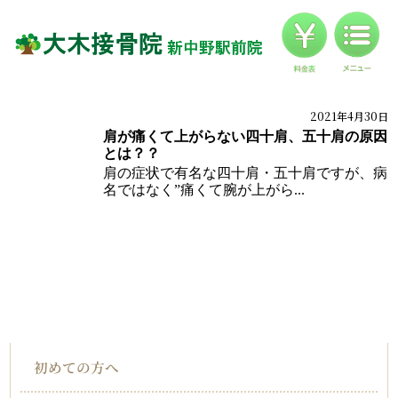
料金
対応症状一覧
ブログ
2021年4月30日
ブログ
体の痛みブログ
肩が痛くて上がらない四十肩、五十肩の原因
お客様の声
とは？？
肩の症状で有名な四十肩・五十肩ですが、病
アクセス
名ではなく”痛くて腕が上がら...
HOME
インフォメーション
初めての方へ