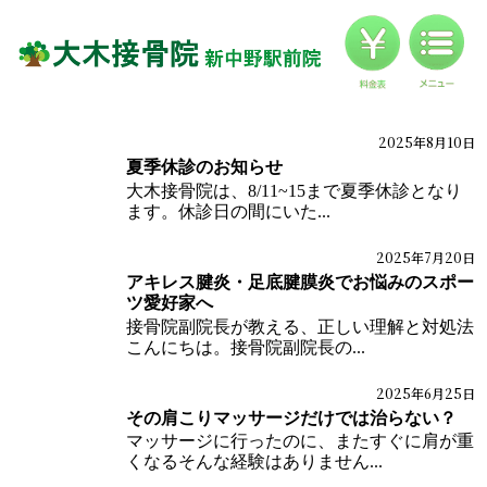
料金
対応症状一覧
ブログ
2025年8月10日
ブログ
夏季休診のお知らせ
お客様の声
大木接骨院は、8/11~15まで夏季休診となり
ます。休診日の間にいた...
アクセス
2025年7月20日
ブログ
体の痛みブログ
アキレス腱炎・足底腱膜炎でお悩みのスポー
ツ愛好家へ
接骨院副院長が教える、正しい理解と対処法
こんにちは。接骨院副院長の...
2025年6月25日
ブログ
体の痛みブログ
その肩こりマッサージだけでは治らない？
マッサージに行ったのに、またすぐに肩が重
くなるそんな経験はありません...