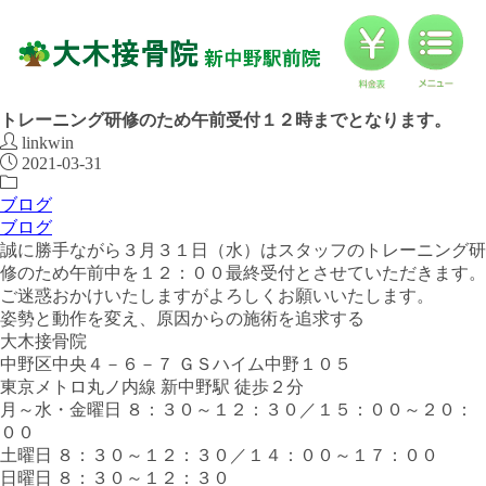
料金
対応症状一覧
ブログ
ブログ
トレーニング研修のため午前受付１２時までとなります。
linkwin
2021-03-31
お客様の声
ブログ
ブログ
アクセス
誠に勝手ながら３月３１日（水）はスタッフのトレーニング研
修のため午前中を１２：００最終受付とさせていただきます。
ご迷惑おかけいたしますがよろしくお願いいたします。
姿勢と動作を変え、原因からの施術を追求する
大木接骨院
中野区中央４－６－７ ＧＳハイム中野１０５
東京メトロ丸ノ内線 新中野駅 徒歩２分
月～水・金曜日 ８：３０～１２：３０／１５：００～２０：
００
土曜日 ８：３０～１２：３０／１４：００～１７：００
日曜日 ８：３０～１２：３０