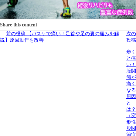
Share this content
前の投稿
【バスケで痛い！足首や足の裏の痛みを解
次の
説】原因動作を改善
投稿
歩く
と痛
い！
股関
節が
痛く
なる
原因
と
は？
（変
形性
股関
節症