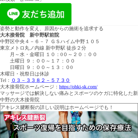
姿勢と動作を変え、原因からの施術を追求する
大木接骨院 新中野駅前院
中野区中央４－６－７ ＧＳハイム中野１０５
東京メトロ丸ノ内線 新中野駅 徒歩２分
月～水・金曜日
１０：0０
～
２０：００
土曜日
９：００
～
１７：００
日曜日
９：００
～
１３：０0
木曜日・祝祭日は休診
Tel：
０３－３３８２－５７３０
大木接骨院ホームページ：
https://ohki-sk.com/
マッサージでは解決しない痛みとスポーツのケガに特化した新
中野の大木接骨院
アキレス腱断裂の詳しい説明はホームページでも！