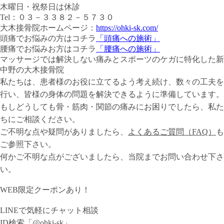
木曜日・祝祭日は休診
Tel：０３－３３８２－５７３０
大木接骨院ホームページ：
https://ohki-sk.com/
頭痛でお悩みの方はコチラ
「頭痛への施術」
腰痛でお悩みお方はコチラ
「腰痛への施術」
マッサージでは解決しない痛みとスポーツのケガに特化した新
中野の大木接骨院
私たちは、患者様のお役に立てるよう考え続け、数々の工夫を
行い、皆様の身体の問題を解決できるように準備しています。
もしどうしても骨・筋肉・関節の痛みにお困りでしたら、私た
ちにご相談ください。
ご不明な点や疑問がありましたら、
よくあるご質問（FAQ）
も
ご参照下さい。
何かご不明な点がございましたら、当院までお問い合わせ下さ
い。
お電話｜03-3382-5730
WEB限定クーポンあり！
WEB予約
LINEで気軽にチャット相談
ID検索「@ohki-sk」