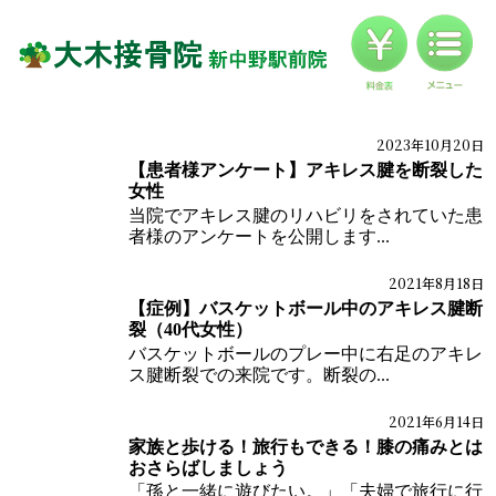
料金
対応症状一覧
ブログ
2023年10月20日
ブログ
患者様のご感想
【患者様アンケート】アキレス腱を断裂した
お客様の声
女性
当院でアキレス腱のリハビリをされていた患
アクセス
者様のアンケートを公開します...
2021年8月18日
ケガ施術
ブログ
体の痛みブログ
症例ブログ
【症例】バスケットボール中のアキレス腱断
裂（40代女性）
バスケットボールのプレー中に右足のアキレ
ス腱断裂での来院です。断裂の...
2021年6月14日
ブログ
体の痛みブログ
家族と歩ける！旅行もできる！膝の痛みとは
おさらばしましょう
「孫と一緒に遊びたい。」「夫婦で旅行に行