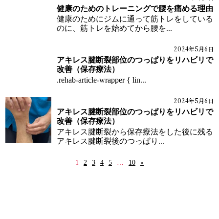
健康のためのトレーニングで腰を痛める理由
健康のためにジムに通って筋トレをしている
のに、筋トレを始めてから腰を...
2024年5月6日
ケガ施術
ブログ
アキレス腱断裂部位のつっぱりをリハビリで
改善（保存療法）
.rehab-article-wrapper { lin...
2024年5月6日
ケガ施術
ブログ
アキレス腱断裂部位のつっぱりをリハビリで
改善（保存療法）
アキレス腱断裂から保存療法をした後に残る
アキレス腱断裂後のつっぱり...
1
2
3
4
5
…
10
»
HOME