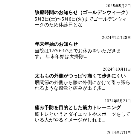
2025年5月2日
ブログ
診療時間のお知らせ（ゴールデンウィーク）
5月3日(土)〜5月6日(火)までゴールデンウィ
ークのため休診日とな...
2024年12月28日
ブログ
年末年始のお知らせ
当院は12/30~1/3までお休みをいただきま
す。 年末年始は大掃除...
2024年10月11日
ブログ
体の痛みブログ
太ももの外側がつっぱり痛くて歩きにくい
股関節の外側から膝の外側にかけて引っ張ら
れるような感覚と痛みが出て歩...
2024年8月21日
ブログ
体の痛みブログ
痛み予防を目的とした筋力トレーニング
筋トレというとダイエットやスポーツをして
いる人がやるイメージがしれま...
2024年7月1日
ブログ
体の痛みブログ