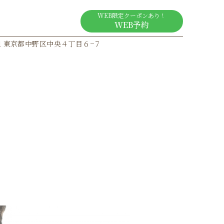
Google Map
WEB限定クーポンあり！
ogle MAPを見る
WEB予約
011 東京都中野区中央４丁目６−７
について