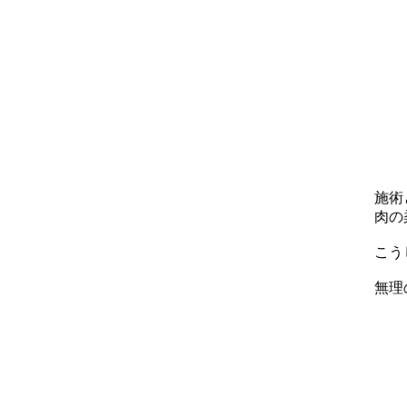
施術
肉の
こう
無理