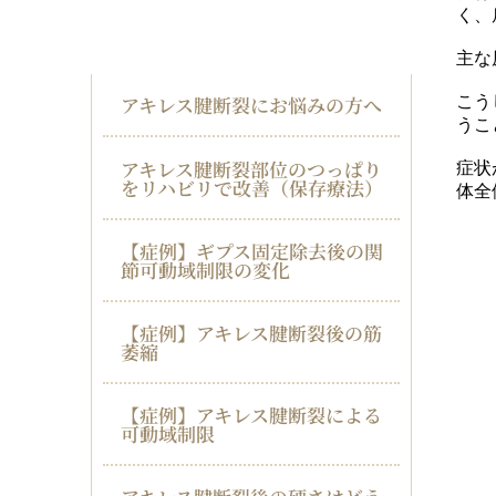
く、
アキレス腱断裂
主な
アキレス腱断裂にお悩みの方へ
こう
うこ
アキレス腱断裂部位のつっぱり
症状
をリハビリで改善（保存療法）
体全
【症例】ギプス固定除去後の関
節可動域制限の変化
【症例】アキレス腱断裂後の筋
萎縮
【症例】アキレス腱断裂による
可動域制限