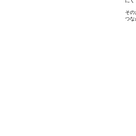
にく
その
つな