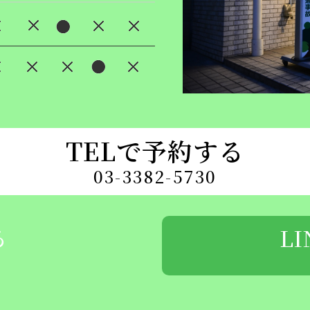
TELで予約する
03-3382-5730
る
L