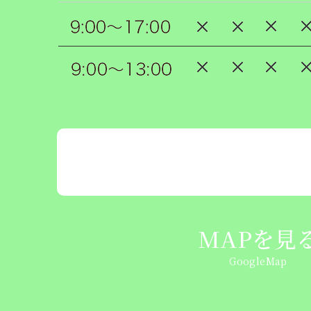
MAPを見
GoogleMap