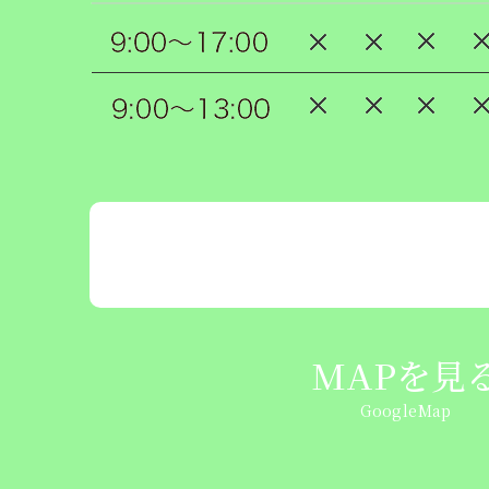
MAPを見
GoogleMap