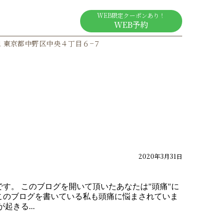
Google Map
WEB限定クーポンあり！
ogle MAPを見る
WEB予約
011 東京都中野区中央４丁目６−７
2020年3月31日
す。 このブログを開いて頂いたあなたは"頭痛"に
このブログを書いている私も頭痛に悩まされていま
きる...